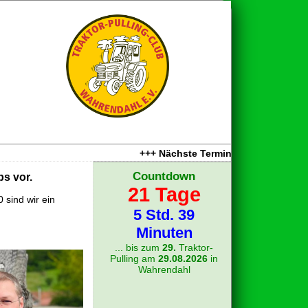
+++ Nächste Termine : 16.08.2026 Werbef
Countdown
bs vor.
21 Tage
 sind wir ein
5 Std. 39
Minuten
... bis zum
29.
Traktor-
Pulling am
29.08.2026
in
Wahrendahl