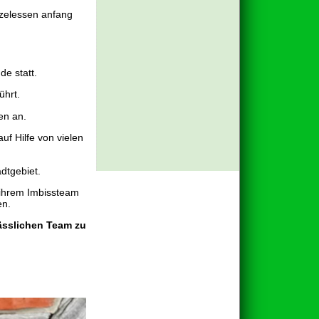
tzelessen anfang
e statt.
ührt.
en an.
uf Hilfe von vielen
dtgebiet.
 ihrem Imbissteam
en.
lässlichen Team zu