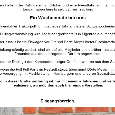
llen Helfern des Pullings am 2. Oktober und eine Abendfahrt zum Schni
Januar haben bereits seit Jahren Tradition.
Ein Wochenende bei uns:
rendahler Traktorpulling findet jedes Jahr am letzten Augustwochenend
 Pullingveranstaltung wird Tagsüber größtenteils in Eigenregie durchgef
er hinaus ist ein Eiswagen vor Ort und Dörte Meyer bietet Fischbrötch
ltung ständig wächst, sind wir auf alle Mitglieder und darüber hinaus a
Freunden aus den umliegenden Dörfern angewiesen.
nderer Dank gilt den Kameraden einiger Ortsfeuerwehren aus dem Sta
enn die Full Pull Party im Festzelt steigt, übernimmt Dörte Meyer mit
ie Versorgung mit Fischbrötchen, Hamburgern und anderen Spezialität
ng in dieser Größenordnung ist nur mit einem erfahrenen und ver
realisieren, wir möchten euch hier einige Vorstellen.
Eingangsbereich.