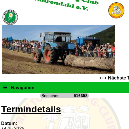
+++ Nächste T
☰
Navigation
Besucher:
516658
Termindetails
Datum:
14.05.2026